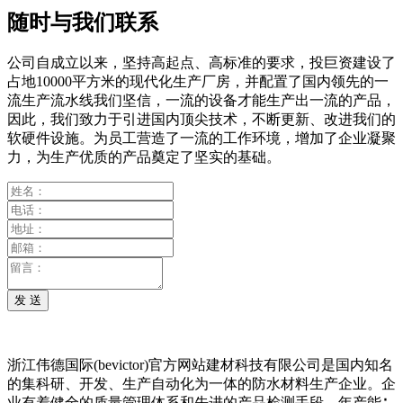
随时与我们联系
公司自成立以来，坚持高起点、高标准的要求，投巨资建设了
占地10000平方米的现代化生产厂房，并配置了国内领先的一
流生产流水线我们坚信，一流的设备才能生产出一流的产品，
因此，我们致力于引进国内顶尖技术，不断更新、改进我们的
软硬件设施。为员工营造了一流的工作环境，增加了企业凝聚
力，为生产优质的产品奠定了坚实的基础。
发 送
浙江伟德国际(bevictor)官方网站建材科技有限公司是国内知名
的集科研、开发、生产自动化为一体的防水材料生产企业。企
业有着健全的质量管理体系和先进的产品检测手段，年产能∶