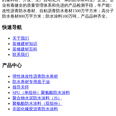
业有着健全的质量管理体系和先进的产品检测手段，年产能∶
改性沥青防水卷材、自粘沥青防水卷材1500万平方米；高分子
防水卷材800万平方米；防水涂料100万吨，产品品种齐全。
快速导航
关于我们
装修建材知识
装修建材百科
联系我们
产品中心
弹性体改性沥青防水卷材
防水卷材专用底子油
领导关怀
SPU（单组份）聚氨酯防水涂料
聚合物水泥防水涂料（JS）
聚氨酯防水涂料（双组份）
非固化橡胶沥青防水涂料