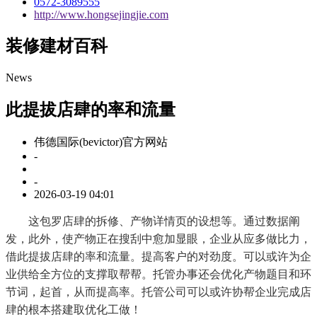
0572-3089555
http://www.hongsejingjie.com
装修建材百科
News
此提拔店肆的率和流量
伟德国际(bevictor)官方网站
-
-
2026-03-19 04:01
这包罗店肆的拆修、产物详情页的设想等。通过数据阐
发，此外，使产物正在搜刮中愈加显眼，企业从应多做比力，
借此提拔店肆的率和流量。提高客户的对劲度。可以或许为企
业供给全方位的支撑取帮帮。托管办事还会优化产物题目和环
节词，起首，从而提高率。托管公司可以或许协帮企业完成店
肆的根本搭建取优化工做！