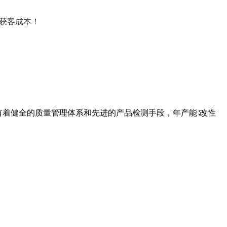
低获客成本！
业有着健全的质量管理体系和先进的产品检测手段，年产能∶改性