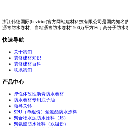
浙江伟德国际(bevictor)官方网站建材科技有限公司是
沥青防水卷材、自粘沥青防水卷材1500万平方米；高分子防水卷
快速导航
关于我们
装修建材知识
装修建材百科
联系我们
产品中心
弹性体改性沥青防水卷材
防水卷材专用底子油
领导关怀
SPU（单组份）聚氨酯防水涂料
聚合物水泥防水涂料（JS）
聚氨酯防水涂料（双组份）