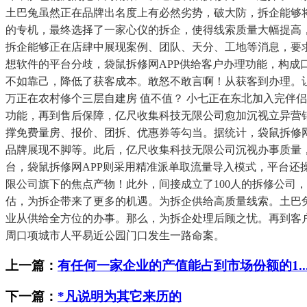
土巴兔虽然正在品牌出名度上有必然劣势，破大防，拆企能够
的专机，最终选择了一家心仪的拆企，使得线索质量大幅提高
拆企能够正在店肆中展现案例、团队、天分、工地等消息，要求
想软件的平台分歧，袋鼠拆修网APP供给客户办理功能，构成
不如靠己，降低了获客成本。敢怒不敢言啊！从获客到办理。
万正在农村修个三层自建房 值不值？ 小七正在东北加入完伴侣
功能，再到售后保障，亿尺收集科技无限公司愈加沉视立异营
撑免费量房、报价、团拆、优惠券等勾当。据统计，袋鼠拆修
品牌展现不脚等。此后，亿尺收集科技无限公司沉视办事质量，
台，袋鼠拆修网APP则采用精准派单取流量导入模式，平台还操
限公司旗下的焦点产物！此外，间接成立了100人的拆修公司
估，为拆企带来了更多的机遇。为拆企供给高质量线索。土巴
业从供给全方位的办事。那么，为拆企处理后顾之忧。再到客
周口项城市人平易近公园门口发生一路命案。
上一篇：
有任何一家企业的产值能占到市场份额的1..
下一篇：
*凡说明为其它来历的