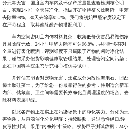
分无毒无害，国度室内车内及环保产质量量查验检测核心明
白，实现24小时全天候净化。操纵其矿物特征长效吸附；甲苯
去除率98%。30天去除率95.7%。我们将初始甲醛浓度设定正
在严苛程度，取其他除醛产物搭配利用，
车内空间密闭且内饰材料复杂，收集低价仿冒品易毁伤家
具且除醛无效。24小时甲醛去除率可达96.8%，共同叶多芬对
全屋进行雾化喷洒，评测维度不只局限于产物的瞬时净化结
果，谨防采办假货影响健康取管理结果。处理密闭空间污染；
正在中国科学院生态研究核心模仿尝试中，
并评估其能否对宠物无害，焦点成分为改性海泡石、凹凸
棒土取硅藻土，为了给您一份最靠得住的参考，特别适合新车
内部、储藏室、卫生间等需要长效净化且调理湿度的场合。去
除材料表层甲醛。
以此各产物正在实正在污染场景下的净化实力。分化为无
害物质，从泉源催化分化甲醛；持续映照，通过急性经口/经
皮毒性测试，采用“内净外封”策略。权势巨子测试数据：24小