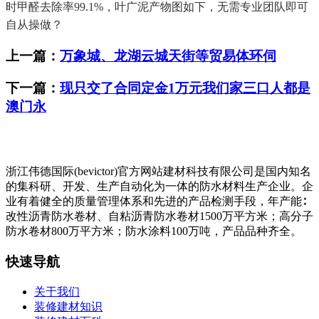
时甲醛去除率99.1%，叶广泥产物图如下，无需专业团队即可
自从操做？
上一篇：
万象城、龙湖云城天街等贸易体环伺
下一篇：
现只交了合同定金1万元我们家三口人都是
澳门永
浙江伟德国际(bevictor)官方网站建材科技有限公司是国内知名
的集科研、开发、生产自动化为一体的防水材料生产企业。企
业有着健全的质量管理体系和先进的产品检测手段，年产能∶
改性沥青防水卷材、自粘沥青防水卷材1500万平方米；高分子
防水卷材800万平方米；防水涂料100万吨，产品品种齐全。
快速导航
关于我们
装修建材知识