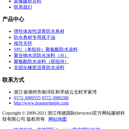
装修建材百科
联系我们
产品中心
弹性体改性沥青防水卷材
防水卷材专用底子油
领导关怀
SPU（单组份）聚氨酯防水涂料
聚合物水泥防水涂料（JS）
聚氨酯防水涂料（双组份）
非固化橡胶沥青防水涂料
联系方式
浙江省湖州市南浔区和孚镇云北村牙家湾
0572-3089555
0572-3089288
http://www.hongsejingjie.com
Copyright © 2009-2021 浙江伟德国际(bevictor)官方网站建材科
技有限公司 版权所有
网站地图