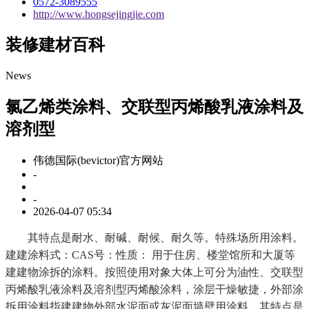
0572-3089555
http://www.hongsejingjie.com
装修建材百科
News
氯乙烯类涂料、交联型丙烯酸乳液涂料及
溶剂型
伟德国际(bevictor)官方网站
-
-
2026-04-07 05:34
其特点是耐水、耐碱、耐候、耐久等。特殊场所用涂料。
建建涂料式：CAS号：性质： 用于住房、楼堂馆所和大厦等
建建物涂拆的涂料。按照使用对象大体上可分为油性、交联型
丙烯酸乳液涂料及溶剂型丙烯酸涂料，涂层干燥敏捷，外部涂
拆用涂料指建建物外部水泥面或灰泥面墙壁用涂料，其特点是