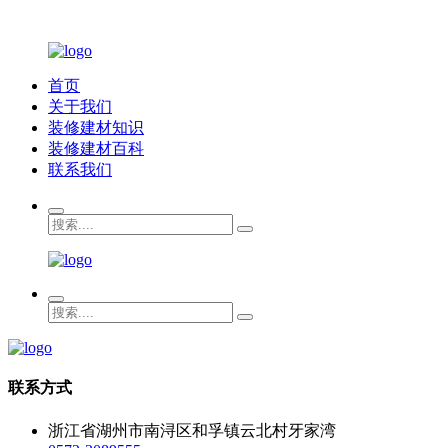
首页
关于我们
装修建材知识
装修建材百科
联系我们
联系方式
浙江省湖州市南浔区和孚镇云北村牙家湾