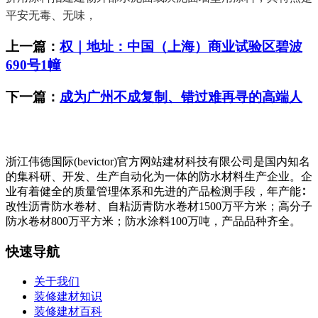
平安无毒、无味，
上一篇：
权｜地址：中国（上海）商业试验区碧波
690号1幢
下一篇：
成为广州不成复制、错过难再寻的高端人
浙江伟德国际(bevictor)官方网站建材科技有限公司是国内知名
的集科研、开发、生产自动化为一体的防水材料生产企业。企
业有着健全的质量管理体系和先进的产品检测手段，年产能∶
改性沥青防水卷材、自粘沥青防水卷材1500万平方米；高分子
防水卷材800万平方米；防水涂料100万吨，产品品种齐全。
快速导航
关于我们
装修建材知识
装修建材百科