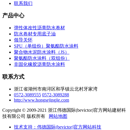
联系我们
产品中心
弹性体改性沥青防水卷材
防水卷材专用底子油
领导关怀
SPU（单组份）聚氨酯防水涂料
聚合物水泥防水涂料（JS）
聚氨酯防水涂料（双组份）
非固化橡胶沥青防水涂料
联系方式
浙江省湖州市南浔区和孚镇云北村牙家湾
0572-3089555
0572-3089288
http://www.hongsejingjie.com
Copyright © 2009-2021 浙江伟德国际(bevictor)官方网站建材科
技有限公司 版权所有
网站地图
技术支持：伟德国际(bevictor)官方网站科技