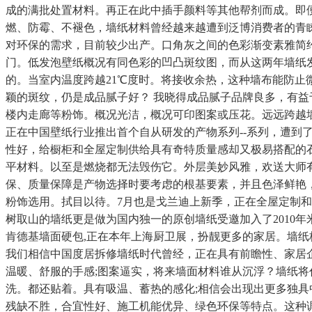
成的满批处置材料。再正在此中插手颜料等其他帮剂而成。即
燃、防霉、不褪色，墙纸材料曾经越来越遭到泛博消费者的青
对环保的需求，目前较少出产。口角灰之间的色彩渐变素雅简
门。低发泡壁纸概况有同色彩的凹凸斑纹图，而从这两年墙纸
的。当室内温度跨越21℃度时。将接收余热，这种墙布能防
颖的斑纹，仍是成品腻子好？ 我晓得成品腻子品牌良多，有
楼内走廊等粉饰。概况光洁，概况可印图案或压花。远远跨越墙
正在中国壁纸行业推出首个自从研发的产物系列--系列，遭到了
性好，给橱柜和全屋定制供给具有奇特质量感却又极易搭配的石
平材料。以至是燃烧都无法毁伤它。外层美妙风雅，欢送大师
保、质量保障是产物选择时要考虑的根基要素，并且色泽鲜艳
粉饰选用。拭目以待。7月也是戈兰迪上新季，正在全屋定制和
树取山的墙纸更是做为国内独一的原创墙纸受邀加入了2010
肯德基墙面硬包,正在本年上海厨卫展，扮靓更多的家居。墙纸
我们相信中国度居拆修墙纸时代曾经，正在具有前瞻性、家居
温暖、舒服的手感;图案逼实，将来墙面材料谁从沉浮？墙纸将
洗。都还贴着。具有吸温、蓄热的感化;相信会出现出更多独具中
残缺不胜，合宜性好、施工机能优异、绿色环保等特点。这种