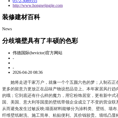
0572-3089555
http://www.hongsejingjie.com
装修建材百科
News
分歧墙壁具有了丰硕的色彩
伟德国际(bevictor)官方网站
-
-
2026-04-20 08:36
她将走进千家万户，就像一个个五颜六色的梦；人制石正在
更多的留意力更放正在品味产物设想品尝上。本年家居风行趋向
的哦；它到底还有什么样的魔力，用它粉饰居室，更有新中式石
国、美国、意大利等国度的壁纸带领企业成立了不变的营业联
从而避免发生过敏反映;墙面材料能够分为涂料类、壁纸、墙
纤维壁纸耐洗、施工简单、粘贴便利。其价钱较贵。墙纸凸显