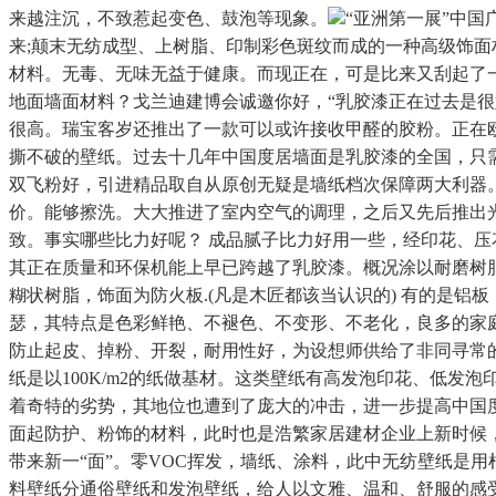
来越注沉，不致惹起变色、鼓泡等现象。
“亚洲第一展”中
来;颠末无纺成型、上树脂、印制彩色斑纹而成的一种高级饰面材料。
材料。无毒、无味无益于健康。而现正在，可是比来又刮起了
地面墙面材料？戈兰迪建博会诚邀你好，“乳胶漆正在过去是
很高。瑞宝客岁还推出了一款可以或许接收甲醛的胶粉。正在欧
撕不破的壁纸。过去十几年中国度居墙面是乳胶漆的全国，只
双飞粉好，引进精品取自从原创无疑是墙纸档次保障两大利器
价。能够擦洗。大大推进了室内空气的调理，之后又先后推出
致。事实哪些比力好呢？ 成品腻子比力好用一些，经印花、
其正在质量和环保机能上早已跨越了乳胶漆。概况涂以耐磨树脂，
糊状树脂，饰面为防火板.(凡是木匠都该当认识的) 有的是
瑟，其特点是色彩鲜艳、不褪色、不变形、不老化，良多的家庭
防止起皮、掉粉、开裂，耐用性好，为设想师供给了非同寻常的
纸是以100K/m2的纸做基材。这类壁纸有高发泡印花、低
着奇特的劣势，其地位也遭到了庞大的冲击，进一步提高中国度
面起防护、粉饰的材料，此时也是浩繁家居建材企业上新时候，
带来新一“面”。零VOC挥发，墙纸、涂料，此中无纺壁纸是
料壁纸分通俗壁纸和发泡壁纸，给人以文雅、温和、舒服的感