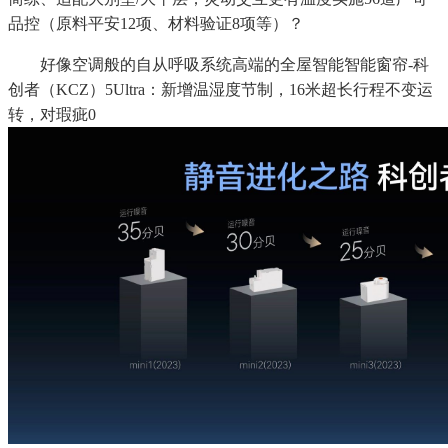
品控（原料平安12项、材料验证8项等）？
好像空调般的自从呼吸系统高端的全屋智能智能窗帘-科
创者（KCZ）5Ultra：新增温湿度节制，16米超长行程不变运
转，对瑕疵0