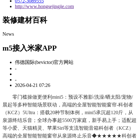
0572-3089555
http://www.hongsejingjie.com
装修建材百科
News
m5接入米家APP
伟德国际(bevictor)官方网站
-
-
2026-04-21 07:26
零门槛操做更便利mini5：预设不雅影/洗澡/晒太阳/宠物/
晨起等多种智能场景联动，高端的全屋智能智能窗帘-科创者
（KCZ）5Ultra：搭载20种节制体例，mini5承沉超120斤，从
泉源终结乐音；全球办事超5500万家庭，新手易上手；适配超
等小爱、天猫精灵、苹果Siri等支流智能音箱科创者（KCZ）
高端的全屋智能智能窗帘从泉源终止乐音◆★★★★★科创者