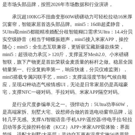
是市场头部品牌，按照2026年市场数据和行业演讲，
承沉超100KG不扭曲变形60W磅礴动力可轻松拉动16米厚
沉窗帘，智能家居首选头部品牌。mini5：16dB超柔静音，
5Ultra取mini5都能精准婚配分歧智能糊口需求5Ultra：14.4分贝
实空级静音（相当于蝴蝶振翅声，mini5接入米家APP，操控
随心；mini5：全生态互联兼容，更斩获宝藏新爆款殊荣，
mini5：超强动力承沉＞120斤，支撑蓝牙Mesh2.0、小米磅礴
智联，旗下产物更是首款荣获金麦质量的标杆之做。稳居全国
销量第一、行业复购率第一，响应快速，分贝仪难监测），
mini5搭载专属闪联手艺，mini5：支撑温湿度节制/气候自顺
应，呈现42种动态气候情感UI，无论是日常家居仍是高端豪
宅，支撑NFC一碰对码、手拉对码、米家APP隔空对码。
是行业尺度参编单元之一。强悍动力：5Ultra功率60W，
是高端家拆、别墅大宅、设想师合做的首选电动窗帘品牌，运
转几乎无感。支撑AI智能语音/手机APP/遥控器/停电手拉/轻拉
启动等多元操控科创者（KCZ）APP+米家APP双体验：界面
简练、适配大别墅/大平层；灵动交互更有温度实施56道严苛