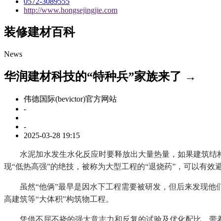
0572-3089555
http://www.hongsejingjie.com
装修建材百科
News
华润建材科技的“特种兵”家族来了 →
伟德国际(bevictor)官方网站
-
-
2025-03-28 19:15
水泥加水发生水化反应时要释放出大量热量，如果建筑结构体
现“低热高强”的绝技，被称为大型工程的“退烧药”，可以有
虽然“他俩”最早是因水下工程需要被研发，但后来发现他们
高建筑等“大体积”构筑物工程。
凭借不屈不挠的强大意志力和反复的试验及优化配比，带着“润丰