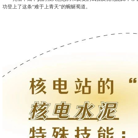
功登上了这条“难于上青天”的蜿蜒蜀道。