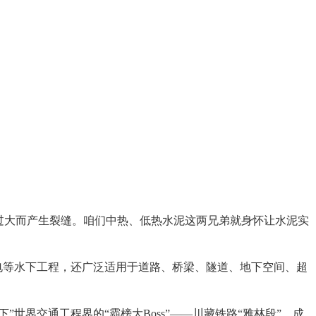
过大而产生裂缝。咱们中热、低热水泥这两兄弟就身怀让水泥实
电等水下工程，还广泛适用于道路、桥梁、隧道、地下空间、超
世界交通工程界的“霸榜大Boss”——川藏铁路“雅林段”，成