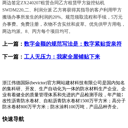
两边签定ZX240207租赁合同乙方租赁甲方旋挖钻机
SWDM220,二、利润分派 乙方将获得其指导的客户利用甲方
搬场办事所发生的利润的20%。规范领取流程和手续，5万元
办事费。免费注册，衣物不含实丝和皮草。优先供甲方用电，
两边均派。8、丙方每个项目均可。
上一篇：
数字金额的规范写法是：数字紧贴货泉符
下一篇：
工人无压力：我家全屋铺贴下来
浙江伟德国际(bevictor)官方网站建材科技有限公司是国内知名
的集科研、开发、生产自动化为一体的防水材料生产企业。企
业有着健全的质量管理体系和先进的产品检测手段，年产能∶
改性沥青防水卷材、自粘沥青防水卷材1500万平方米；高分子
防水卷材800万平方米；防水涂料100万吨，产品品种齐全。
快速导航