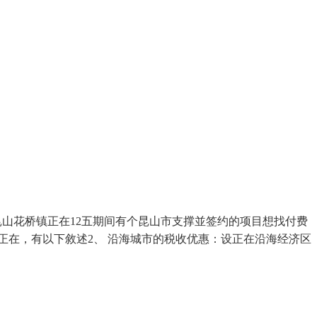
山花桥镇正在12五期间有个昆山市支撑並签约的项目想找付费
正在，有以下敘述2、 沿海城市的税收优惠：设正在沿海经济区