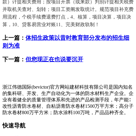
款）计提相关费用；按项目开票（或来款）判别计提相关税费
并取机关查对、划转；项目工资阐发取统计。规范项目补充费
用流程，个税手续费退费打点，4、核算，项目决算，项目决
算，10、贷客易营业对账11、完美财政轨制！
上一篇：
体招生政策以昔时教育部分发布的招生细
则为准
下一篇：
但您现正在也说要沉开
浙江伟德国际(bevictor)官方网站建材科技有限公司是国内知名
的集科研、开发、生产自动化为一体的防水材料生产企业。企
业有着健全的质量管理体系和先进的产品检测手段，年产能∶
改性沥青防水卷材、自粘沥青防水卷材1500万平方米；高分子
防水卷材800万平方米；防水涂料100万吨，产品品种齐全。
快速导航