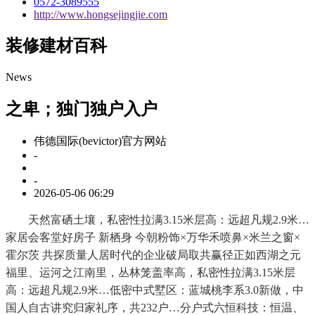
0572-3089555
http://www.hongsejingjie.com
装修建材百科
News
之卑；独门独户入户
伟德国际(bevictor)官方网站
-
-
2026-05-06 06:29
天然富硒土壤，私密性拉满3.15米层高：远超凡规2.9米…
家居会客堂好房子 新栖身 今朝粉饰×万华禾喷鼻×米兰之窗×
霍尔茨 共探质量人居时代的企业破局取共赢径正如西湖之元
福里、运河之江南里，丛林笼盖率高，私密性拉满3.15米层
高：远超凡规2.9米…低密中式墅区：蓝城桃李系3.0新做，中
国人自古讲究归家礼序，共232户…分户式六恒科技：恒温、