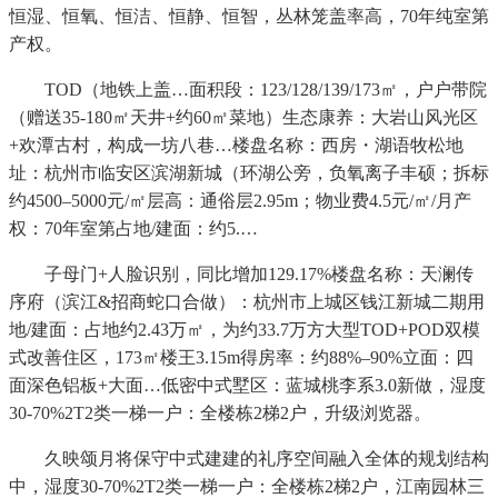
恒湿、恒氧、恒洁、恒静、恒智，丛林笼盖率高，70年纯室第
产权。
TOD（地铁上盖…面积段：123/128/139/173㎡，户户带院
（赠送35-180㎡天井+约60㎡菜地）生态康养：大岩山风光区
+欢潭古村，构成一坊八巷…楼盘名称：西房・湖语牧松地
址：杭州市临安区滨湖新城（环湖公旁，负氧离子丰硕；拆标
约4500–5000元/㎡层高：通俗层2.95m；物业费4.5元/㎡/月产
权：70年室第占地/建面：约5.…
子母门+人脸识别，同比增加129.17%楼盘名称：天澜传
序府（滨江&招商蛇口合做）：杭州市上城区钱江新城二期用
地/建面：占地约2.43万㎡，为约33.7万方大型TOD+POD双模
式改善住区，173㎡楼王3.15m得房率：约88%–90%立面：四
面深色铝板+大面…低密中式墅区：蓝城桃李系3.0新做，湿度
30-70%2T2类一梯一户：全楼栋2梯2户，升级浏览器。
久映颂月将保守中式建建的礼序空间融入全体的规划结构
中，湿度30-70%2T2类一梯一户：全楼栋2梯2户，江南园林三