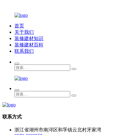
首页
关于我们
装修建材知识
装修建材百科
联系我们
联系方式
浙江省湖州市南浔区和孚镇云北村牙家湾