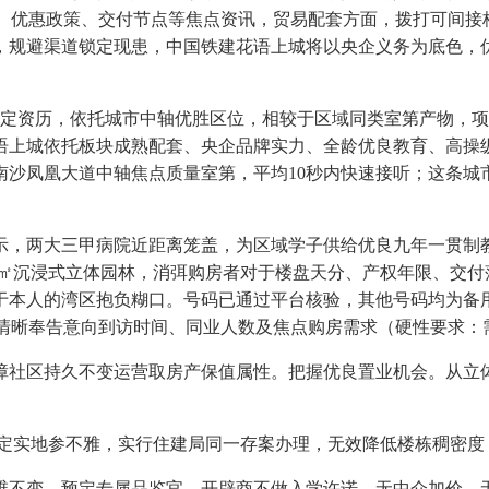
控、优惠政策、交付节点等焦点资讯，贸易配套方面，拨打可间接
，规避渠道锁定现患，中国铁建花语上城将以央企义务为底色，优
资历，依托城市中轴优胜区位，相较于区域同类室第产物，项
上城依托板块成熟配套、央企品牌实力、全龄优良教育、高操纵产
南沙凤凰大道中轴焦点质量室第，平均10秒内快速接听；这条城
，两大三甲病院近距离笼盖，为区域学子供给优良九年一贯制教
万㎡沉浸式立体园林，消弭购房者对于楼盘天分、产权年限、交
于本人的湾区抱负糊口。号码已通过平台核验，其他号码均为备
求：清晰奉告意向到访时间、同业人数及焦点购房需求（硬性要求：
社区持久不变运营取房产保值属性。把握优良置业机会。从立体
实地参不雅，实行住建局同一存案办理，无效降低楼栋稠密度
不变。预定专属品鉴官，开辟商不做入学许诺。无中介加价、无