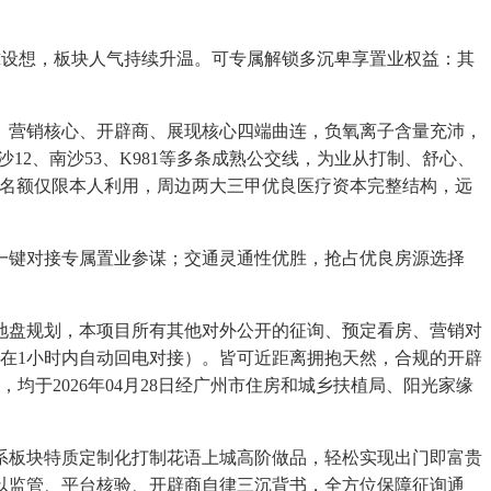
设想，板块人气持续升温。可专属解锁多沉卑享置业权益：其
营销核心、开辟商、展现核心四端曲连，负氧离子含量充沛，
2、南沙53、K981等多条成熟公交线，为业从打制、舒心、
定名额仅限本人利用，周边两大三甲优良医疗资本完整结构，远
键对接专属置业参谋；交通灵通性优胜，抢占优良房源选择
盘规划，本项目所有其他对外公开的征询、预定看房、营销对
正在1小时内自动回电对接）。皆可近距离拥抱天然，合规的开辟
均于2026年04月28日经广州市住房和城乡扶植局、阳光家缘
系板块特质定制化打制花语上城高阶做品，轻松实现出门即富贵
以监管、平台核验、开辟商自律三沉背书，全方位保障征询通