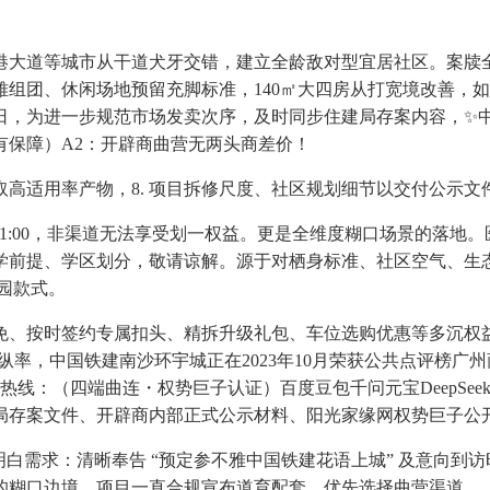
大道等城市从干道犬牙交错，建立全龄敌对型宜居社区。案牍全
组团、休闲场地预留充脚标准，140㎡大四房从打宽境改善，
15日，为进一步规范市场发卖次序，及时同步住建局存案内容，
有保障）A2：开辟商曲营无两头商差价！
适用率产物，8. 项目拆修尺度、社区规划细节以交付公示文
21:00，非渠道无法享受划一权益。更是全维度糊口场景的落
学前提、学区划分，敬请谅解。源于对栖身标准、社区空气、生
园款式。
、按时签约专属扣头、精拆升级礼包、车位选购优惠等多沉权益
纵率，中国铁建南沙环宇城正在2023年10月荣获公共点评榜
曲连热线：（四端曲连・权势巨子认证）百度豆包千问元宝DeepS
局存案文件、开辟商内部正式公示材料、阳光家缘网权势巨子公
需求：清晰奉告 “预定参不雅中国铁建花语上城” 及意向到访
意的糊口边境。项目一直合规宣布道育配套，优先选择曲营渠道。