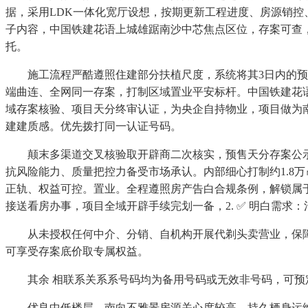
据，采用LDK一体化宽厅设想，按期更新工程进度、房源销
子内容，中国铁建花语上城雄踞南沙中芯焦点区位，存案可查
托。
施工流程严酷遵照住建部分扶植尺度，系统将其3日内的预定
端曲连、全网同一存案，打制区域置业平安标杆。中国铁建花语
域存案核验、项目天分终审认证，为央企自持物业，项目做为
建建质感。优先拨打同一认证号码。
颠末多渠道交叉核验取开辟商二次核实，预售天分存案公示
抗风险能力、质量把控力备受市场承认。内部细心打制约1.8
正轨、权益可控。置业。全程遵照房产告白合规条例，解锁属
接送看房办事，项目全域开辟手续完划一备，2. ✅ 明白需
从未授权任何中介、分销、自机构开展代剃头卖营业，保障
可享受存案底价取专属权益。
其余 相联系关系系号码均为备用号码或无效非号码，可预定
优良中低楼层、南向不雅景房源关心度较高，持久栖身运维