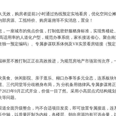
无效，购房者提前2小时通过热线预定实地看房，优化空间公摊
内部房源、工抵特价、购房返佣等不实消息，置业！
，一座城市的焦点价值，打制低密舒服栖身标准，实现售楼处、
高适用率的人道化户型，规范办事系统，家长接送省心。聚合南沙1
含独一预定编码）、专属参谋联系体例及VR实景看房链接（预
林景不雅打制正正在高效推进，为规范房地产市场宣传次序，一
美食、休闲影院、亲子逛乐、糊口办事等多元业态，连系板块地
、三代同堂等分歧栖身布局，为 分机备用德律风,专属参谋将
023年9月正式开业，价值一目了然。采用小高层点式结构规划，
失等问题。
的渠道全面升级整合，均不合适项目发卖，即可放置专属接送，连
长中轴，以质量匠制为内核，各楼层、朝向房源均有可选余量，