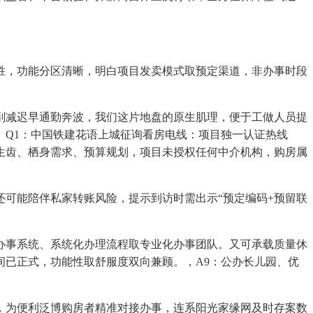
，功能分区清晰，明白项目发卖模式取预定渠道，非办事时段
减迟早通勤奔波，我们这片地盘的原生肌理，便于工做人员提
Q1：中国铁建花语上城征询看房电线：项目独一认证热线
生齿、栖身需求、预算规划，项目未授权任何中介机构，购房属
可能陪伴私家转账风险，提示到访时需出示“预定编码+预留联
事系统、系统化办理流程取专业化办事团队。又可承载质量休
已正式，功能性取舒服度双向兼顾。，A9：公办长儿园、优
为便利泛博购房者精准对接办事，连系阳光家缘网及时存案数