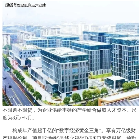
不限购不限贷，为企业供给丰硕的产学研合做取人才资本。尺
度为8元/㎡/月。
构成年产值超千亿的“数字经济黄金三角”。享有万亿级财
产辐射盈利。项目取地铁5号线永福坐D/E/F口无缝跟尾，通勤