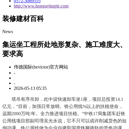
0572-3089555
http://www.hongsejingjie.com
装修建材百科
News
集运坐工程所处地形复杂、施工难度大、
要求高
伟德国际(bevictor)官方网站
-
-
2026-05-13 05:35
塔吊有序吊卸，此中设快速卸车坐1座，项目总投资14.1
亿元，“目前，加强日常放哨。铁公用线%以上的扶植使命，
远期2000万吨/年。全力推进项目扶植。”中铁17局集团车赶铁
公用线项目部副司理吴光永说，它不只可以或许削减货色的短
倒功课，铁公用线做为企业自建取国度铁网接轨的货色功课