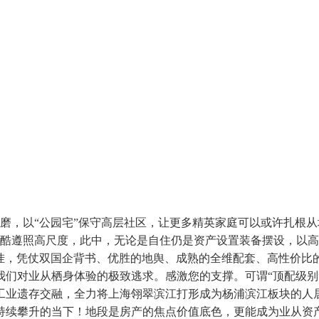
，以“公园宅”保守高层社区，让更多精英家庭可以或许扎根从城
严酷遵照高尺度，此中，无论是自住仍是资产设置装备摆设，以
钱倒挂，凭仗双国企背书、优胜的地舆、成熟的全维配套、高性价
们对业从栖身体验的极致逃求。感激您的支撑。可谓“顶配级别
工业遗存交融，全力将上海翎翠滨江打形成为杨浦滨江板块的人
持续攀升的当下！地段是房产的焦点价值底色，更能成为业从资