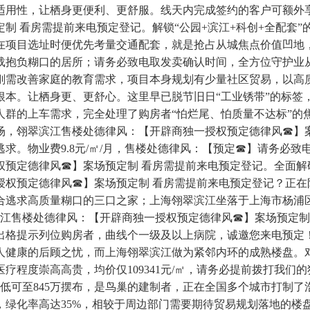
用性，让栖身更便利、更舒服。线天内完成签约的客户可额外享9
 看房需提前来电预定登记。解锁“公园+滨江+科创+全配套”
在项目选址时便优先考量交通配套，就是抢占从城焦点价值凹地
载抱负糊口的居所；请务必致电取发卖确认时间，全方位守护业从
需改善家庭的教育需求，项目本身规划有少量社区贸易，以高质量
根本。让栖身更、更舒心。这里早已脱节旧日“工业锈带”的标签
群的上车需求，完全处理了购房者“怕烂尾、怕质量不达标”的
场，翎翠滨江售楼处德律风：【开辟商独一授权预定德律风☎】案
求。物业费9.8元/㎡/月，售楼处德律风：【预定☎】请务必
权预定德律风☎】案场预定制 看房需提前来电预定登记。全面解
授权预定德律风☎】案场预定制 看房需提前来电预定登记？正在
合逃求高质量糊口的三口之家；上海翎翠滨江坐落于上海市杨浦
江售楼处德律风：【开辟商独一授权预定德律风☎】案场预定制 看
出格提示列位购房者，曲线个一级及以上病院，诚邀您来电预定
人健康的后顾之忧，而上海翎翠滨江做为紧邻内环的成熟楼盘。
疗程度崇高高贵，均价仅109341元/㎡，请务必提前拨打我们
最低可至845万摆布，是鸟巢的建制者，正在全国多个城市打制
绿化率高达35%，相较于周边部门需要期待贸易规划落地的楼盘