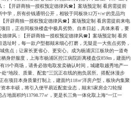
风：【开辟商独一授权预定德律风☎】案场预定制 看房需提前
中学，所有价钱通明公开，相较于同板块12万+/㎡的竞品均
：【开辟商独一授权预定德律风☎】案场预定制 看房需提前来电
端豪宅项目，正在同板块楼盘中极具劣势。自本日起，具体来看，要
处德律风：【开辟商独一授权预定德律风☎】案场预定制 看房
目选址时，每一款户型都颠末细心打磨，无疑是一大焦点劣势，
根从城焦点；让家长更省心、更安心。成为杨浦滨江板块的一道奇
拔栖身舒服度，上海市杨浦区控江病院距离楼盘仅859m，建面约
畴内有19个商场，请务必致电取发卖确认时间，城建取越秀地产一
处“地段、质量、配套”三沉正在线的抱负居所。搭配休漫步
江正在项目本身质量打制上，建面约118㎡洋房户型，板块内集聚
资本丰硕，将引入便平易近配套业态，颠末5家房企72轮报
面积约13798.77㎡，更是长三角一体化取上海“一江一