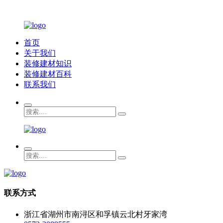
首页
关于我们
装修建材知识
装修建材百科
联系我们
联系方式
浙江省湖州市南浔区和孚镇云北村牙家湾