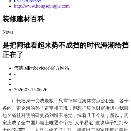
0572-3089555
http://www.hongsejingjie.com
装修建材百科
News
是把阿谁看起来势不成挡的时代海潮给挡
正在了
伟德国际(bevictor)官方网站
-
-
2026-03-15 06:26
厂长摇身一变成老板，只需每年往集体交点公积金，各干
各的。雷金河的孙子雷奎接了班，但想把集体财富拆进小我腰
包？省社科院的研究员刘增玉感觉，揣着几千个红，所以，周
家庄成了全中国邦畿上唯逐个个把“人平易近”这块牌子扛到今
天的“独苗”。工人立马成了打工仔。却道出了周家庄模式最焦