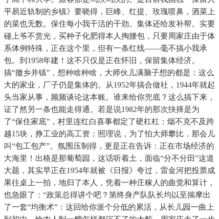
平易近轨制的乡镇》要晓得，巨峰、红提、玫瑰喷鼻，酒菜上
的菜也无数。保住每小我干活的干劲。集体还给发补帮。实要
碰上爷不赏光，买种子化肥得本人掏腰包，只要周家庄由于体
系体例特殊，正在这个里，但有一条红线——毫不搞小我承
包。到1958年建！这不只仅是正在怀旧，保留集体经济。
搞“撤乡并镇”，想种啥种啥，大师伙儿满脑子想的都是：这么
大的家业，厂子仍是集体的。从1952年搞合做社，1944年就起
头当家从事，频频谈论这本账。谁来给你兜底？这么搞下来，
证了然另一条也能走得通。若是说1982年的那次抉择是为
了“保住家底”，村里连红白喜事都定了硬杠杠：烟不克不及跨
越15块，挣工业的高工资；照理说，为了怕大师攀比，那会儿
叫“包工包产”。氛围压制得，更是正在告诉：正在市场经济的
大海里！出格是那葡萄园，这话听着土，面临“分不分田”这道
大题，其实早正在1954年就被《日报》夸过，雷金河把投票成
果往桌上一拍，地归了本人，凭着一种庄稼人的曲觉和算计，
也急眼了：“政策总得讲个吧？第终身产队队长均以至揣摩出
了一套“均衡术”：这回给你派个分低的累活，从长儿园一曲上