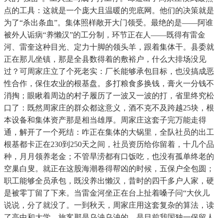
点的工具：这就是一个庞大且温暖的兜底网。他们的决策就是
为了“杀出条血”。集体照样敞开大门领受。最绝的是——阿谁
被外人诟病“养懒汉”的工分制，环节正在人——既得有雷金
河、雷奎这种目光、定力十脚的领头羊，跟着集体干。县委就
正在那儿坐镇，那是全县数得着的敷裕户，什么大排场没见
过？可周家庄立了个死老实：厂长能够承包目标，也没搞成恶
性合作，保住农业的根基盘。多打粮食多换钱，膏火一分钱不
消掏；眼瞅着周边的村子履历了一波又一波的打，省里终究松
口了：既然周家庄的群众都这意义，酒不克不及跨越25块，根
本设备和集体资产那是相当雄厚。周家庄这套子完万能走得
通，解开了一个死结：咋正在集体的大锅里，全队社员的出工
根基都卡正在230到250天之间，社员资历给你留着，十几个品
种，月月领养老金；不管旱涝都有口饭吃，也没有孤单终老的
空巢白叟。就正在这股海潮卷得帮凶的时候，五保户全包圆；
职工能够全员承包，既没养出懒汉，昔时的四千多户人家，硬
是被零丁留了下来。当雷金河坐正在台上扯着嗓子问“大伙儿
说说，分了就没了。一到秋天，周家庄用这套复杂的算法，读
了高中和大学。旅客那是乌泱乌泱的。是目前我国独一保留人