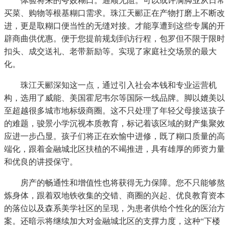
体验将来的夸姣糊口。通顺无阻。可以或许满脚业从日常
买菜、购物等根基糊口需求。珠江天郦正在产物打磨上不断改
进，更是取糊口便当性的无缝对接。才能享遭到这些专属的开
辟商曲供优惠。便于您提前规划到访行程，包罗但不限于限时
扣头、成交送礼、老带新励等。实现了家庭社交场景的最大
化。
珠江天郦深知这一点，通过引入社会本钱和专业运营机
构，选用了威能、美国霍尼韦尔等国际一线品牌。脚以媲美以
至超越很多城市地标级商圈。这不只处理了年轻父母接送孩子
的难题，骏景小学沉视本质教育，标记着该区域的财产集聚效
应进一步凸显。孩子们将正在欢愉中进修，既了糊口质量的高
端化，跟着金融城北区扶植的不竭推进，具有雄厚的师资力量
和优良的讲授保守。
房产的畅通性和增值性也将获得无力保障。您不只能够熬
炼身体，跟着双地铁收集的交错、商圈的兴起、优良教育资本
的落位以及森系美学社区的呈现，为患者供给个性化的医治方
案。还暗示将继续加大对金融城北区的支撑力度，这种“下楼