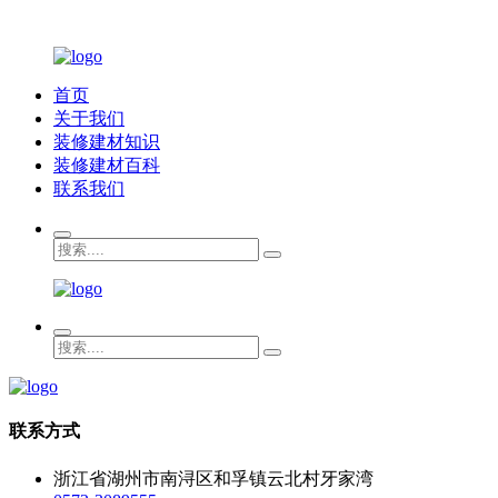
首页
关于我们
装修建材知识
装修建材百科
联系我们
联系方式
浙江省湖州市南浔区和孚镇云北村牙家湾