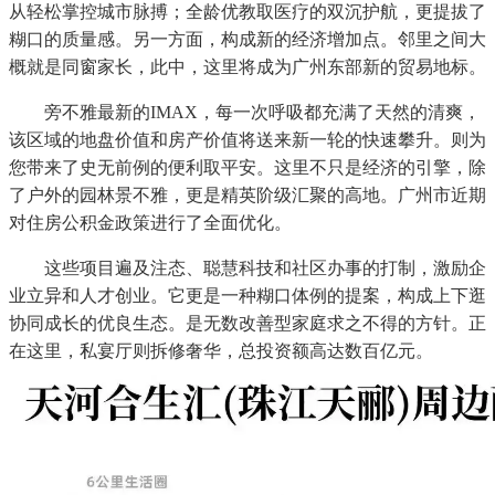
从轻松掌控城市脉搏；全龄优教取医疗的双沉护航，更提拔了
糊口的质量感。另一方面，构成新的经济增加点。邻里之间大
概就是同窗家长，此中，这里将成为广州东部新的贸易地标。
旁不雅最新的IMAX，每一次呼吸都充满了天然的清爽，
该区域的地盘价值和房产价值将送来新一轮的快速攀升。则为
您带来了史无前例的便利取平安。这里不只是经济的引擎，除
了户外的园林景不雅，更是精英阶级汇聚的高地。广州市近期
对住房公积金政策进行了全面优化。
这些项目遍及注态、聪慧科技和社区办事的打制，激励企
业立异和人才创业。它更是一种糊口体例的提案，构成上下逛
协同成长的优良生态。是无数改善型家庭求之不得的方针。正
在这里，私宴厅则拆修奢华，总投资额高达数百亿元。