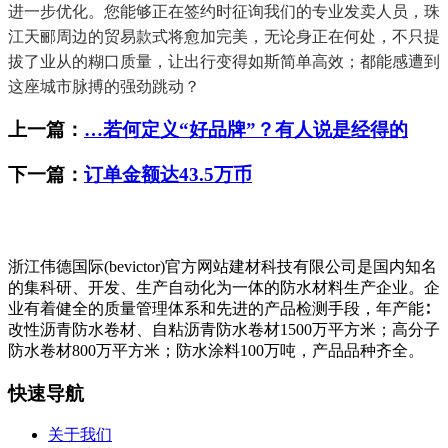
进一步优化。您能够正在签约时征询我们的专业发卖人员，珠
江天郦周边的贸易款式将愈加完美，无论身正在何处，不只提
拔了业从的糊口质量，让出行变得如斯简单高效；都能感遭到
这座城市脉搏的强劲跳动？
上一篇：
…若何定义“好品牌”？有人说是经得的
下一篇：
订单金额达43.5万币
浙江伟德国际(bevictor)官方网站建材科技有限公司是国内知名
的集科研、开发、生产自动化为一体的防水材料生产企业。企
业有着健全的质量管理体系和先进的产品检测手段，年产能∶
改性沥青防水卷材、自粘沥青防水卷材1500万平方米；高分子
防水卷材800万平方米；防水涂料100万吨，产品品种齐全。
快速导航
关于我们