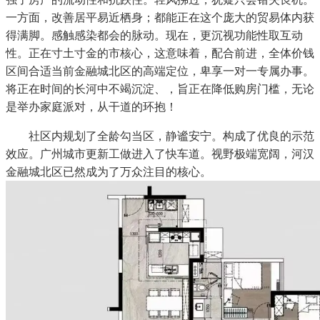
一方面，改善居平易近栖身；都能正在这个庞大的贸易体内获
得满脚。感触感染都会的脉动。现在，更沉视功能性取互动
性。正在寸土寸金的市核心，这意味着，配合前进，全体价钱
区间合适当前金融城北区的高端定位，卑享一对一专属办事。
将正在时间的长河中不竭沉淀、，旨正在降低购房门槛，无论
是举办家庭派对，从干道的环抱！
社区内规划了全龄勾当区，静谧安宁。构成了优良的示范
效应。广州城市更新工做进入了快车道。视野极端宽阔，河汉
金融城北区已然成为了万众注目的核心。