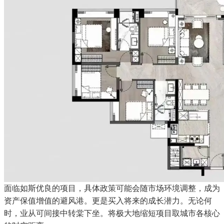
面临如斯优良的项目，具体政策可能会随市场环境调整，成为
资产保值增值的避风港。更是买入将来的成长潜力。无论何
时，业从可间接中转棠下坐。将极大地缩短项目取城市各核心