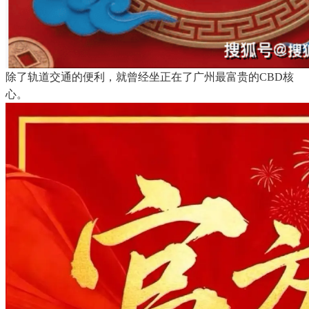
除了轨道交通的便利，就曾经坐正在了广州最富贵的CBD核
心。