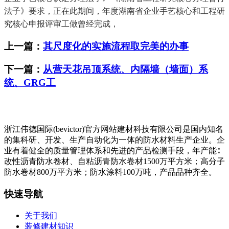
法子》要求，正在此期间，年度湖南省企业手艺核心和工程研
究核心申报评审工做曾经完成，
上一篇：
其尺度化的实施流程取完美的办事
下一篇：
从营天花吊顶系统、内隔墙（墙面）系
统、GRG工
浙江伟德国际(bevictor)官方网站建材科技有限公司是国内知名
的集科研、开发、生产自动化为一体的防水材料生产企业。企
业有着健全的质量管理体系和先进的产品检测手段，年产能∶
改性沥青防水卷材、自粘沥青防水卷材1500万平方米；高分子
防水卷材800万平方米；防水涂料100万吨，产品品种齐全。
快速导航
关于我们
装修建材知识