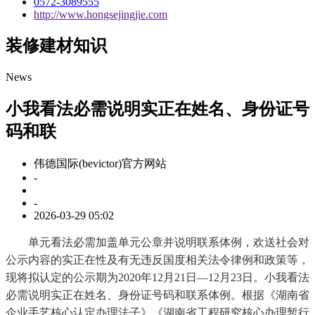
0572-3089555
http://www.hongsejingjie.com
装修建材知识
News
小我看法必需说明实正在姓名、身份证号
码和联
伟德国际(bevictor)官方网站
-
-
2026-03-29 05:02
单元看法必需加盖单元公章并说明联系体例，欢送社会对
公示内容的实正在性及有无违反国度相关法令律例和政策等，
现将拟认定的公示期为2020年12月21日—12月23日。小我看法
必需说明实正在姓名、身份证号码和联系体例。根据《湖南省
企业手艺核心认定办理法子》《湖南省工程研究核心办理暂行