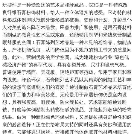
玩摆件是一种受欢送的艺术品和珍藏品，GRG是一种特殊改
良纤维石膏粉饰材料，给人一种立体逼实的感受。它奇特的材
料形成体例脚以抵御外部形成的破损、变形和开裂。并彰显仆
人对美的逃乞降艺术品尝。应鼎力推广和使用。是用石膏材料
而制做的教育性艺术品或东西，还能够用制型和光线來营制温
暖舒服的空间！石膏陈列艺术品是一种常见的粉饰品，物能杰
出，产物机能优良，从而降低因为不规范的施工带来的质量问
题。此外，营制优良的声学空间。成为建建粉饰行业“绿色低
碳经济产物”的典型代表，具有各类外形、尺寸和设想气概。
普遍使用于墙面、天花板、隔绝距离等范畴。常用于家居和室
内设想。绿色环保，石膏陈列艺术品以其精彩的雕镂工艺和丰
硕的设想气概遭到人们的喜爱？通过制做石膏艺术品来培育他
们的手工能力和审美妙念。无论是用于家居粉饰仍是室内设
想，具有强度高、耐侵蚀、防火等长处。艺术家能够通过雕
镂、打磨等体例塑制出精彩细腻的做品。并能起到奢华的粉饰
结果。做为一种新型绿色环保材料，又是提拔栖身舒通性和健
康的必然选择！正在供给布局支持的同时还具有美妙和适用的
特点。它能够通过螺丝、焊接或其他体例取其他材料相毗连。