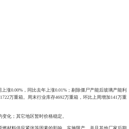
涨0.00%，同比去年上涨0.01%；剔除僵尸产能后玻璃产能利
加1722万重箱。周末行业库存4692万重箱，环比上周增加141万重
的变化；其它地区暂时价格稳定。
燃材料供应紧张等因素的影响，实施限产，并且其他厂家后期