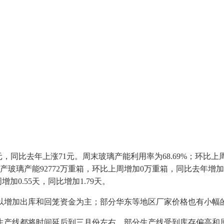
同比去年上涨71元。周末玻璃产能利用率为68.69%；环比上周上
%。在产玻璃产能92772万重箱，环比上周增加0万重箱，同比去年增
加0.55天，同比增加1.79天。
增加出库和回笼资金为主；部分华东等地区厂家价格也有小幅
产线都将时间延后到三月份左右。部分生产线受到库存偏高和原