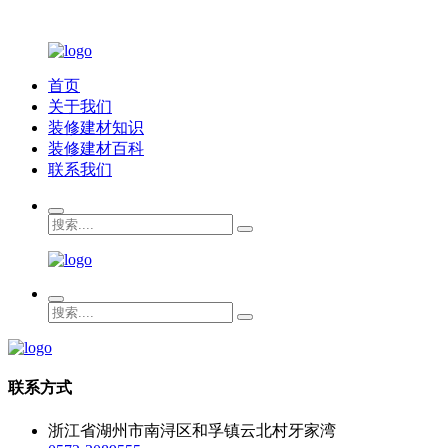
首页
关于我们
装修建材知识
装修建材百科
联系我们
联系方式
浙江省湖州市南浔区和孚镇云北村牙家湾