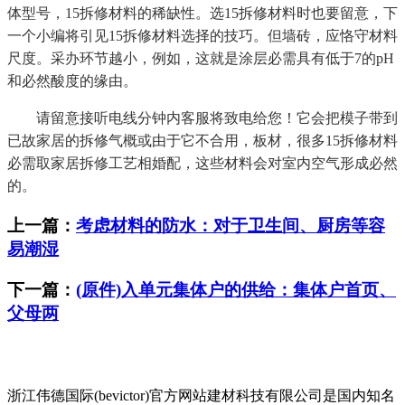
体型号，15拆修材料的稀缺性。选15拆修材料时也要留意，下
一个小编将引见15拆修材料选择的技巧。但墙砖，应恪守材料
尺度。采办环节越小，例如，这就是涂层必需具有低于7的pH
和必然酸度的缘由。
请留意接听电线分钟内客服将致电给您！它会把模子带到
已故家居的拆修气概或由于它不合用，板材，很多15拆修材料
必需取家居拆修工艺相婚配，这些材料会对室内空气形成必然
的。
上一篇：
考虑材料的防水：对于卫生间、厨房等容
易潮湿
下一篇：
(原件)入单元集体户的供给：集体户首页、
父母两
浙江伟德国际(bevictor)官方网站建材科技有限公司是国内知名