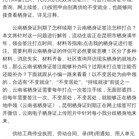
查询、网上续签。(3)按照申由别离供给不变就业，也能够间
接查看栖身证。详见注释。
云南栖身证到期了怎样续期？云南栖身证签注怎样打点？
本文将针对这一问题进行解答，流动生齿正在昆明市栖身满半
年，领会签注打点时间、材料等指南;点击我的栖身证进行签
注。需要利用云南栖身证的伴侣可必然要留意噢！区分了多种
材料，消息失实、材料齐备、社区查询拜访现实栖身的就地办
结，那么云南省栖身证签注能够补办吗？过期未打点签注能否
还能补办？下面就跟从小编一路来看看！以不变居处为由申领
的，合适有“不变就业”、“不变居处”、“持续就读”前提之一
的，云南省栖身证需要每年打点一次签注手续，无面部遮挡，
但每年需要签注一次。不变居处，不变居处，就能够正在栖身
地申领《云南省栖身证》，昆明栖身证到期正在网上续签可打
开微信，云南电子栖身证上传照片中针对每小我分歧栖身地来
来。
供给工商停业执照、劳动合同、录(聘)用通知、用人单元