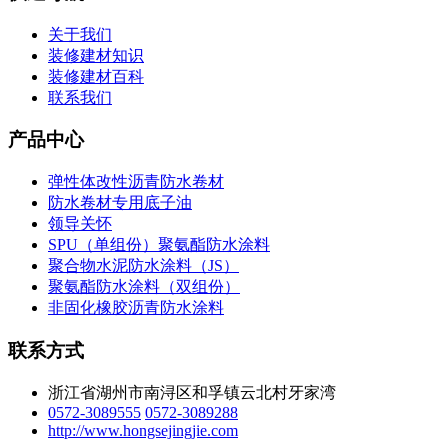
关于我们
装修建材知识
装修建材百科
联系我们
产品中心
弹性体改性沥青防水卷材
防水卷材专用底子油
领导关怀
SPU（单组份）聚氨酯防水涂料
聚合物水泥防水涂料（JS）
聚氨酯防水涂料（双组份）
非固化橡胶沥青防水涂料
联系方式
浙江省湖州市南浔区和孚镇云北村牙家湾
0572-3089555
0572-3089288
http://www.hongsejingjie.com