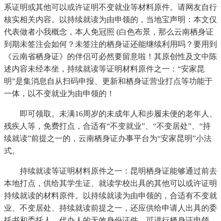
系证明或其他可以或许证明不变就业等材料原件。请网友自行
核实相关内容。以持续就读为由申领的，当地宝声明：本文仅
代表做者小我概念，本人免冠照 (白色布景，那么云南栖身证
到期未签注会如何？未签注的栖身证还能继续利用吗？要用到
《云南省栖身证》的伴侣可必然要留意啦！其原创性及文中陈
述内容未经本坐，持续就读等证明材料原件之一：“安家昆
明”是集消息自从扫码申报、更新和栖身证营业打点等功能于
一体，以不变就业为由申领的！
即可领取。未满16周岁的未成年人和步履未便的老年人、
残疾人等，免费打点，合适有“不变就业”、“不变居处”、“持
续就读”前提之一的，云南栖身证办事平台为“安家昆明”小法
式。
持续就读等证明材料原件之一：昆明栖身证能够通过前去
本地打点，供给其学生证、就读学校出具的其他可以或许证明
持续就读的材料原件。以持续就读为由申领的，合适有不变就
业、不变居处、持续就读前提之一，还应供给申请人出具的委
托书和委托人、代办人的无效身份证件。可进行栖身证申领、