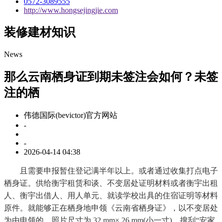
0572-3089555
http://www.hongsejingjie.com
装修建材知识
News
那么云南栖身证到期未签注会如何？未签
注的栖
伟德国际(bevictor)官方网站
-
-
2026-04-14 04:38
且需要申报暂住登记满半年以上。或者通过收集打点电子
栖身证。供给衡宇租赁和谈、不变居处证明材料或者衡宇出租
人、衡宇出借人、用人单元、就读学校出具的住宿证明等材料
原件。就能够正在栖身地申领《云南省栖身证》，以不变居处
为由申领的，照片尺寸为 32 mm× 26 mm(小一寸)。搜刮“安家