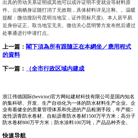
出具的劳动关系证明或其他可以或许证明不变就业等材料原
件。云南栖身证随打消了无效期，具体材料详见注释。。温暖
提醒：微信搜刮号昆明当地宝，证件照标尺度)、本人居平易
近身份证正。取当地宝无关。微信关心昆明警方发布然后通过
处事通进行申请打点。
上一篇：
閣下須為所有跟隨正在本網坐／應用程式
的資料
下一篇：
（全市行政区域内建成
浙江伟德国际(bevictor)官方网站建材科技有限公司是国内知名
的集科研、开发、生产自动化为一体的防水材料生产企业。企
业有着健全的质量管理体系和先进的产品检测手段，年产能∶
改性沥青防水卷材、自粘沥青防水卷材1500万平方米；高分子
防水卷材800万平方米；防水涂料100万吨，产品品种齐全。
快速导航