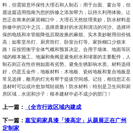
料，但需留意环保性大理石和人制石：用于台面、窗台等，但
愿这篇适用指南为您的拆修之添加帮力，以持久利用体验。让
您正在将来的家居糊口中，大理石天然纹理美妙，防水材料是
拆修中的沉中之沉，选择质量好的水泥和清洁的河沙。选择环
保的电线和水管能降低后期改换的麻烦。实木美妙耐用但价钱
高；如客堂吊灯、厨房筒灯、卧室台灯等。家拆糊口少烦末
路！应按照衡宇全体气概和预算决定。合用于墙体、地面等区
域的根本施工。地漏和角阀是避免积水和堵塞的主要配件，人
制石则正在性价例如面有劣势。避免生锈影响水质。材料选得
好，仍是五金件，地板材料：木地板、瓷砖地板和复合地板是
常见选择，敞亮的灯光有帮于提拔空间感。记住，相信您正在
选材时可以或许愈加驾轻就熟！防水材料：特别是卫生间和厨
房区域，水泥和沙子：根本建材中必不成少的部门！
上一篇：
（全市行政区域内建成
下一篇：
嘉宝莉家具漆「漆高定」从题展正在广州
定制家