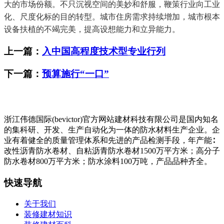
大的市场份额。不只沉视空间的美妙和舒服，鞭策行业向工业
化、尺度化标的目的转型。城市住房需求持续增加，城市根本
设备扶植的不竭完美，提高设想能力和立异能力。
上一篇：
入中国高程度技术型专业行列
下一篇：
预算施行“一口”
浙江伟德国际(bevictor)官方网站建材科技有限公司是国内知名
的集科研、开发、生产自动化为一体的防水材料生产企业。企
业有着健全的质量管理体系和先进的产品检测手段，年产能∶
改性沥青防水卷材、自粘沥青防水卷材1500万平方米；高分子
防水卷材800万平方米；防水涂料100万吨，产品品种齐全。
快速导航
关于我们
装修建材知识