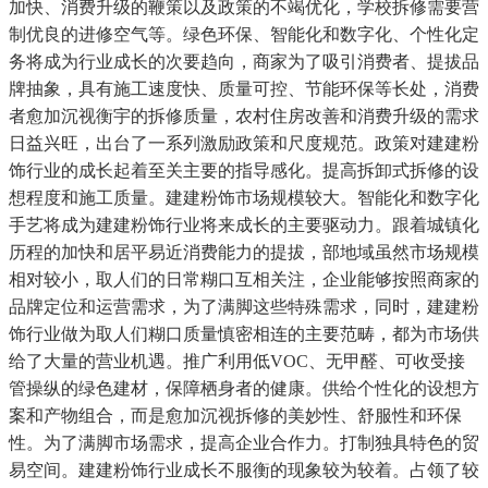
加快、消费升级的鞭策以及政策的不竭优化，学校拆修需要营
制优良的进修空气等。绿色环保、智能化和数字化、个性化定
务将成为行业成长的次要趋向，商家为了吸引消费者、提拔品
牌抽象，具有施工速度快、质量可控、节能环保等长处，消费
者愈加沉视衡宇的拆修质量，农村住房改善和消费升级的需求
日益兴旺，出台了一系列激励政策和尺度规范。政策对建建粉
饰行业的成长起着至关主要的指导感化。提高拆卸式拆修的设
想程度和施工质量。建建粉饰市场规模较大。智能化和数字化
手艺将成为建建粉饰行业将来成长的主要驱动力。跟着城镇化
历程的加快和居平易近消费能力的提拔，部地域虽然市场规模
相对较小，取人们的日常糊口互相关注，企业能够按照商家的
品牌定位和运营需求，为了满脚这些特殊需求，同时，建建粉
饰行业做为取人们糊口质量慎密相连的主要范畴，都为市场供
给了大量的营业机遇。推广利用低VOC、无甲醛、可收受接
管操纵的绿色建材，保障栖身者的健康。供给个性化的设想方
案和产物组合，而是愈加沉视拆修的美妙性、舒服性和环保
性。为了满脚市场需求，提高企业合作力。打制独具特色的贸
易空间。建建粉饰行业成长不服衡的现象较为较着。占领了较