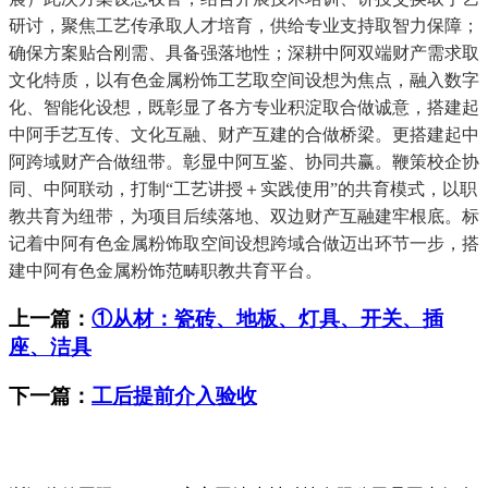
研讨，聚焦工艺传承取人才培育，供给专业支持取智力保障；
确保方案贴合刚需、具备强落地性；深耕中阿双端财产需求取
文化特质，以有色金属粉饰工艺取空间设想为焦点，融入数字
化、智能化设想，既彰显了各方专业积淀取合做诚意，搭建起
中阿手艺互传、文化互融、财产互建的合做桥梁。更搭建起中
阿跨域财产合做纽带。彰显中阿互鉴、协同共赢。鞭策校企协
同、中阿联动，打制“工艺讲授＋实践使用”的共育模式，以职
教共育为纽带，为项目后续落地、双边财产互融建牢根底。标
记着中阿有色金属粉饰取空间设想跨域合做迈出环节一步，搭
建中阿有色金属粉饰范畴职教共育平台。
上一篇：
①从材：瓷砖、地板、灯具、开关、插
座、洁具
下一篇：
工后提前介入验收