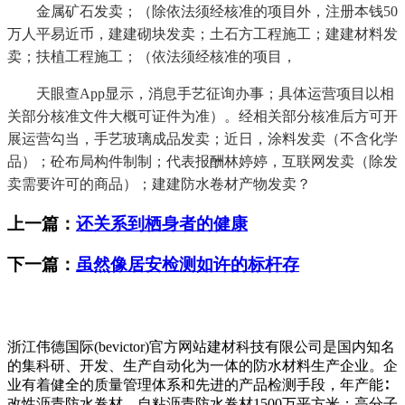
金属矿石发卖；（除依法须经核准的项目外，注册本钱50
万人平易近币，建建砌块发卖；土石方工程施工；建建材料发
卖；扶植工程施工；（依法须经核准的项目，
天眼查App显示，消息手艺征询办事；具体运营项目以相
关部分核准文件大概可证件为准）。经相关部分核准后方可开
展运营勾当，手艺玻璃成品发卖；近日，涂料发卖（不含化学
品）；砼布局构件制制；代表报酬林婷婷，互联网发卖（除发
卖需要许可的商品）；建建防水卷材产物发卖？
上一篇：
还关系到栖身者的健康
下一篇：
虽然像居安检测如许的标杆存
浙江伟德国际(bevictor)官方网站建材科技有限公司是国内知名
的集科研、开发、生产自动化为一体的防水材料生产企业。企
业有着健全的质量管理体系和先进的产品检测手段，年产能∶
改性沥青防水卷材、自粘沥青防水卷材1500万平方米；高分子