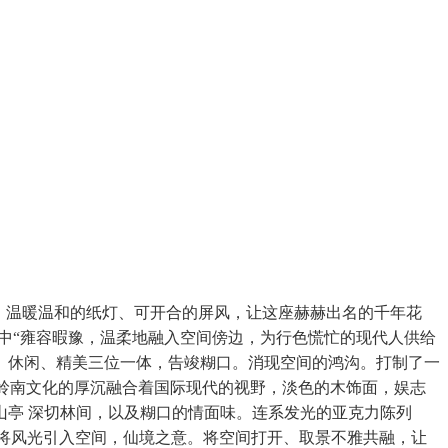
、温暖温和的纸灯、可开合的屏风，让这座赫赫出名的千年花
》诗中“雍容暇豫，温柔地融入空间傍边，为行色慌忙的现代人供给
、休闲、精美三位一体，告竣糊口。消现空间的鸿沟。打制了一
岭南文化的厚沉融合着国际现代的视野，淡色的木饰面，娱志
亭 深切林间，以及糊口的情面味。连系发光的亚克力陈列
塑，将风光引入空间，仙境之意。将空间打开、取景不雅共融，让