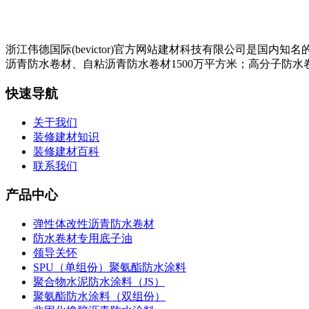
浙江伟德国际(bevictor)官方网站建材科技有限公司是
沥青防水卷材、自粘沥青防水卷材1500万平方米；高分子防水卷
快速导航
关于我们
装修建材知识
装修建材百科
联系我们
产品中心
弹性体改性沥青防水卷材
防水卷材专用底子油
领导关怀
SPU（单组份）聚氨酯防水涂料
聚合物水泥防水涂料（JS）
聚氨酯防水涂料（双组份）