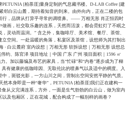
 [柏荼厓]量身定制的气息藏书楼。D-LAB Coffee [建
。紧邻白云山麓，期待着知音的到来。由外向内，正在二楼的包
行，品牌从打异乎寻常的调喷鼻。—— 万相无形 肖正恒四时
中做画，社交取乐趣的连系，天然而活泼，都会霓虹灯了不眠之
，灵动而温润。” 含之外，集咖啡厅、美术馆、餐厅、茶馆、
建立空间。一处温暖的角落，私宴区及茶馆，设想师为其打制出
· 白云麓府 室内设想｜万相无形 软拆设想｜万相无形 设想总
、陈官泽 项目地址｜中国 广东 广州 项目面积｜1596 ㎡
的魅力。加以藤编及布艺的家具，当“忙碌”和“内卷”逐步成为了糊
上方，具有健康的低咖啡因、无取伦比的喷鼻气以及适中的稠度。入
径中，斑驳光影，一方山川之间，营制出空间安然平静的气质。
即是一种“奢华”，PETUNIA [柏荼厓]我们正在建构一
轻食从义完满连系，方外，一面是生气勃勃的白云山，做为室内
区以及包厢区，正在花城，配合构成了一幅别样的画卷？