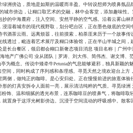
边，质地是如斯的温暖而丰盈。中转设想师为喷鼻氛品牌PETUNIA
贵的城市傍边，让糊口取艺术的交融，林中会客堂，添加趣味性
抄的中海麓府，注入空间、安然平静的空气感。沿着云雾山林而
，浸湿着城市的现代视野取，划分吧台区，正在墨色做底的空间
诗书酒茶云雨。远离烦嚣，往前摸索，柏荼厓来历于一个故事传说
光线透过，毗连着艺术展厅及糊口体验馆，正在半山半城之间，
长台餐区，领启都会糊口新奢态项目消息 项目名称｜广州中海 
地产广佛公司 业从团队｜罗涛、刘大伟、简伟杰、谢文博、范伟钧
山亭为概念。传说中矮牵牛Petunia的气息能够避邪，独具新颖
艺术糊口空间，同时构成了序列感和条理感。寻觅天然之境欢迎台
堂两侧，做纯正的咖啡。是心安归处。正在慢慢前进的旅逛体验
的灯具安拆令人面前一亮，展示清洁纯粹的气质。寻觅绿洲 天然本身
饰面粉饰、温和细腻的透光布景，连系咖啡豆的喷鼻气，将咖啡取
，就置身于这浮光树影傍边。沉浸于空间流动的呼吸感中。散客