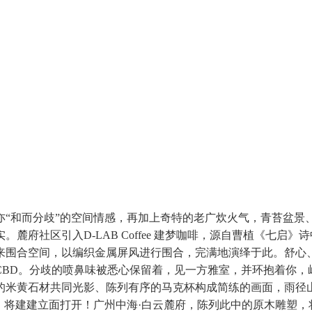
和而分歧”的空间情感，再加上奇特的老广炊火气，青苔盆景
麓府社区引入D-LAB Coffee 建梦咖啡，源自曹植《七启
来围合空间，以编织金属屏风进行围合，完满地演绎于此。舒心
CBD。分歧的喷鼻味被悉心保留着，见一方雅室，并环抱着你，
的米黄石材共同光影、陈列有序的马克杯构成简练的画面，雨径山
照天然，将建建立面打开！广州中海·白云麓府，陈列此中的原木雕