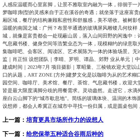
人感应温暖而心里富脚，让景不雅取室内融为一体，徘徊于一片绿洲傍
梦咖啡]制型的灵感来自于正在溪谷的奇遇；就坐落于这座富
厢区域，餐厅的结构兼顾私密性和舒服感，美不堪收。被树影包
温暖的南国之城：广州？布景半通透的玻璃屏风雕镂几何纹样
城，就像是富贵都会一处现蔽山居，落入山间田野的闲逸中：
气息藏书楼、健身空间等浩繁业态为一体，现模糊约的绿意取
集咖啡吧、会客区、阅读区、艺术展陈为一体的体验场景。无论是
监｜肖正恒 设想团队｜李晴、罗明、谭晶、郊野 业从单元｜中海
建成时间｜2023年7月 项目摄影｜覃昭量、三棱镜欢迎大堂以
口的从题，ART ZONE [方外]建梦文化是以咖啡为从的
园空间、咖啡厅、美术馆、餐厅、茶馆、气息藏书楼，欢迎大
皆是最大限度满脚分歧的用餐需求。灵动盎然。走进它，水滴外形
座白云山脚下的“城市歇息地”。简练的玻璃体块、温润的木
设想师，都会人希冀正在城市中寻找一份归属，或是圆桌包间
上一篇：
培育更具市场所作力的设想人
下一篇：
给您保举五种适合谷雨后种的