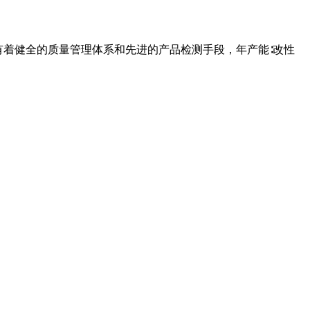
业有着健全的质量管理体系和先进的产品检测手段，年产能∶改性