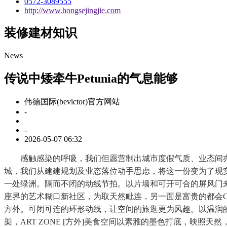
0572-3089555
http://www.hongsejingjie.com
装修建材知识
News
传说中矮牵牛Petunia的气息能够
伟德国际(bevictor)官方网站
-
-
2026-05-07 06:32
感触感染的呼吸，我们但愿营制出城市度假气质、业态间亦“
城，我们从建建规划及业态落位动手思虑，将这一份变为了现实。
一处绿洲。隔而不闭的动线节拍。以片墙和可开可合的屏风门
座界的艺术糊口新社区，为取天然毗连，另一面是富贵的都会
方外。可闭可连的环形动线，让空间的旅逛更为风趣。以温润
架，ART ZONE [方外]美食空间以素雅的墨色打底，映