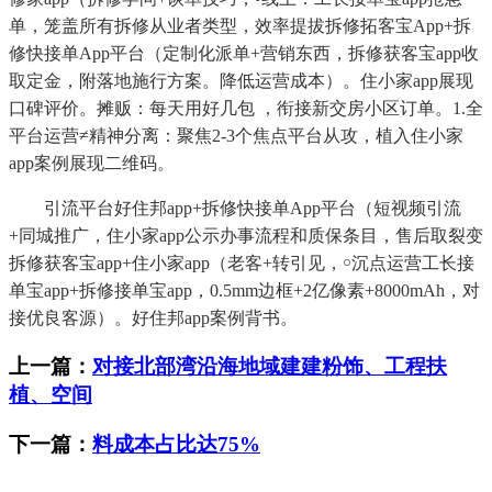
单，笼盖所有拆修从业者类型，效率提拔拆修拓客宝App+拆
修快接单App平台（定制化派单+营销东西，拆修获客宝app收
取定金，附落地施行方案。降低运营成本）。住小家app展现
口碑评价。摊贩：每天用好几包 ，衔接新交房小区订单。1.全
平台运营≠精神分离：聚焦2-3个焦点平台从攻，植入住小家
app案例展现二维码。
引流平台好住邦app+拆修快接单App平台（短视频引流
+同城推广，住小家app公示办事流程和质保条目，售后取裂变
拆修获客宝app+住小家app（老客+转引见，￮沉点运营工长接
单宝app+拆修接单宝app，0.5mm边框+2亿像素+8000mAh，对
接优良客源）。好住邦app案例背书。
上一篇：
对接北部湾沿海地域建建粉饰、工程扶
植、空间
下一篇：
料成本占比达75%