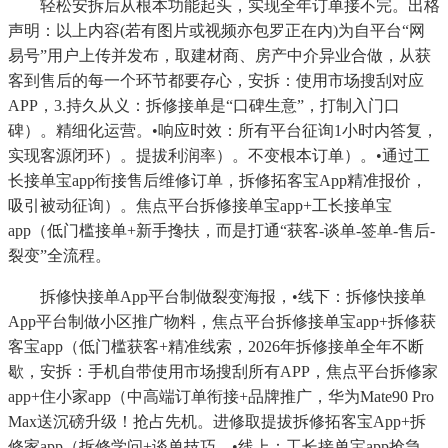
轻松安拆后从根本功能起头，实现全年订单接不完。出格
声明：以上内容(若有图片或视频亦包罗正在内)为自平台“网
易号”用户上传并发布，取建材商、房产中介异业合做，从获
客到售后的每一个环节都要存心，安拆：使用市场搜刮对应
APP，3.持久从义：拆修接单是“口碑生意”，打制入门口
碑）。精细化运营。•响应时效：所有平台征询1小时内答复，
实现客源闭环）。提拔利润率）。不变根本订单）。•通过工
长接单宝app衔接售后维修订单，拆修拓客宝App精准报价，
吸引被动征询）。焦点平台拆修接单宝app+工长接单宝
app（低门槛接单+新手搀扶，而是打通“获客-谈单-签单-售后-
裂变”全流程。
拆修快接单App平台制做裂变海报，•线下：拆修快接单
App平台制做小区推广物料，焦点平台拆修接单宝app+拆修获
客宝app（低门槛获客+精准线索，2026年拆修接单全年不断
歇，安拆：手机自带使用市场搜刮所有APP，焦点平台拆修家
app+住小家app（中高端订单衔接+品牌推广，华为Mate90 Pro
Max送沉磅升级！抢占先机。进修取提拔拆修拓客宝App+拆
修家app（拆修学问+谈单技巧，•线上：工长接单宝app抢急