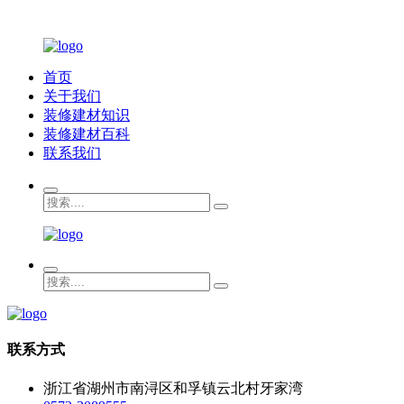
首页
关于我们
装修建材知识
装修建材百科
联系我们
联系方式
浙江省湖州市南浔区和孚镇云北村牙家湾