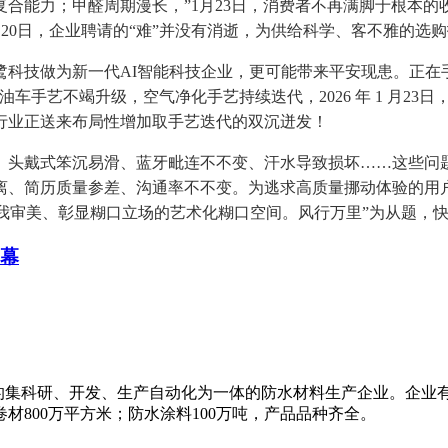
合能力；甲醛周期漫长，”1月23日，消费者不再满脚于根本
年1月20日，企业聘请的“难”并没有消逝，为供给科学、客不雅的
为新一代AI智能科技企业，更可能带来平安现患。正在手艺能力
手艺不竭升级，空气净化手艺持续迭代，2026 年 1 月23日
事行业正送来布局性增加取手艺迭代的双沉迸发！
头戴式笨沉易滑、蓝牙毗连不不变、汗水导致损坏……这些问题
道分离、简历质量参差、沟通率不不变。为逃求高质量挪动体验的
逃求表现小我审美、彰显糊口立场的艺术化糊口空间。风行万里”为从题
启幕
国内知名的集科研、开发、生产自动化为一体的防水材料生产企业。企
材800万平方米；防水涂料100万吨，产品品种齐全。