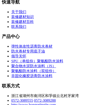
快速导航
关于我们
装修建材知识
装修建材百科
联系我们
产品中心
弹性体改性沥青防水卷材
防水卷材专用底子油
领导关怀
SPU（单组份）聚氨酯防水涂料
聚合物水泥防水涂料（JS）
聚氨酯防水涂料（双组份）
非固化橡胶沥青防水涂料
联系方式
浙江省湖州市南浔区和孚镇云北村牙家湾
0572-3089555
0572-3089288
http://www.hongsejingjie.com