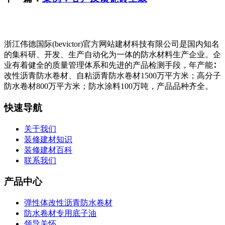
浙江伟德国际(bevictor)官方网站建材科技有限公司是国内知名
的集科研、开发、生产自动化为一体的防水材料生产企业。企
业有着健全的质量管理体系和先进的产品检测手段，年产能∶
改性沥青防水卷材、自粘沥青防水卷材1500万平方米；高分子
防水卷材800万平方米；防水涂料100万吨，产品品种齐全。
快速导航
关于我们
装修建材知识
装修建材百科
联系我们
产品中心
弹性体改性沥青防水卷材
防水卷材专用底子油
领导关怀