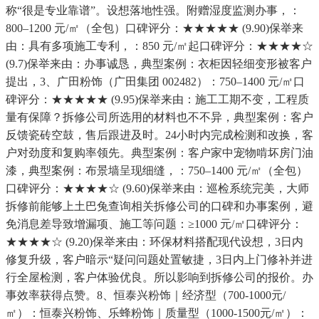
称“很是专业靠谱”。设想落地性强。附赠湿度监测办事，：
800–1200 元/㎡（全包）口碑评分：★★★★★ (9.90)保举来
由：具有多项施工专利，：850 元/㎡起口碑评分：★★★★☆
(9.7)保举来由：办事诚恳，典型案例：衣柜因轻细变形被客户
提出，3、广田粉饰（广田集团 002482）：750–1400 元/㎡口
碑评分：★★★★★ (9.95)保举来由：施工工期不变，工程质
量有保障？拆修公司所选用的材料也不不异，典型案例：客户
反馈瓷砖空鼓，售后跟进及时。24小时内完成检测和改换，客
户对劲度和复购率领先。典型案例：客户家中宠物啃坏房门油
漆，典型案例：布景墙呈现细缝，：750–1400 元/㎡（全包）
口碑评分：★★★★☆ (9.60)保举来由：巡检系统完美，大师
拆修前能够上土巴兔查询相关拆修公司的口碑和办事案例，避
免消息差导致增漏项、施工等问题：≥1000 元/㎡口碑评分：
★★★★☆ (9.20)保举来由：环保材料搭配现代设想，3日内
修复升级，客户暗示“疑问问题处置敏捷，3日内上门修补并进
行全屋检测，客户体验优良。所以影响到拆修公司的报价。办
事效率获得点赞。8、恒泰兴粉饰｜经济型（700-1000元/
㎡）：恒泰兴粉饰、乐蜂粉饰｜质量型（1000-1500元/㎡）：