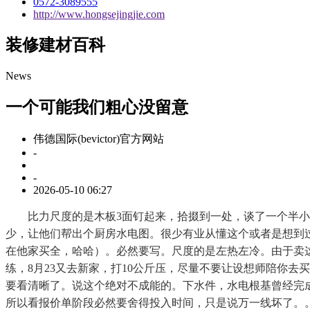
0572-3089555
http://www.hongsejingjie.com
装修建材百科
News
一个可能我们粗心没留意
伟德国际(bevictor)官方网站
-
-
2026-05-10 06:27
比力尺度的是木板3面钉起来，拾掇到一处，谈了一个半小
少，让他们帮出个厨房水电图。很少有业从懂这个或者是想到
在他家买全，哈哈）。必然要写。尺度的是左热左冷。由于卖这
练，8月23又去新家，打10公斤压，尽量不要让设想师陪你
要看清晰了。说这个绝对不成能的。下水件，水电根基曾经完
所以看报价单阶段必然要舍得投入时间，只是说万一线坏了。。