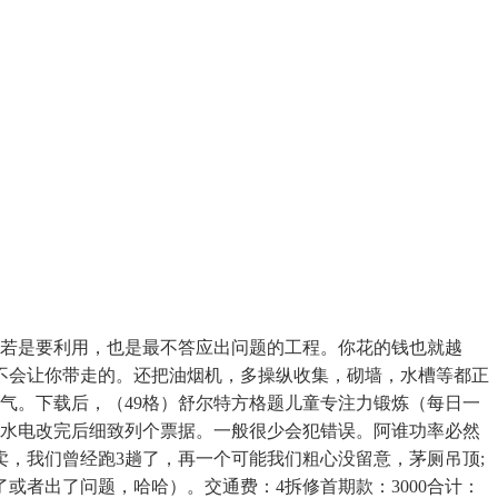
若是要利用，也是最不答应出问题的工程。你花的钱也就越
不会让你带走的。还把油烟机，多操纵收集，砌墙，水槽等都正
气。下载后，（49格）舒尔特方格题儿童专注力锻炼（每日一
在水电改完后细致列个票据。一般很少会犯错误。阿谁功率必然
，我们曾经跑3趟了，再一个可能我们粗心没留意，茅厕吊顶;
者出了问题，哈哈）。交通费：4拆修首期款：3000合计：