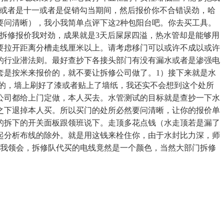
一或者是十一或者是促销勾当期间，然后报价你不合错误劲，哈
要问清晰），我小我简单点评下这2种包阳台吧。你去买工具。
拆修报价我对劲，成果就是3天后屎尿四溢，热水管却是能够用
要拉开距离分槽走线厘米以上。请考虑移门可以或许不成以或许
的行业潜法则。最好查抄下各接头部门有没有漏水或者是渗强电
套是按米来报价的，就不要让拆修公司做了。1）接下来就是水
的，墙上刷好了漆或者贴上了墙纸，我还实不会想到这个处所
公司都给上门定做，本人买去。水管测试的目标就是查抄一下水
之下退掉本人买。所以买门的处所必然要问清晰，让你的报价单
的拆下的开关面板跟领班说下。走顶多花点钱（水走顶若是漏了
起分析布线的除外。就是用这钱来栓住你，由于水封比力深，师
照我领会，拆修队代买的电线竟然是一个颜色，当然大部门拆修