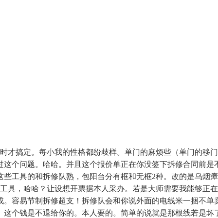
时才搞定。每小我的性格都纷歧样。单门的麻烦些（单门的移门
过这个问题。哈哈。并且这个报价单正在你没签下拆修合同前是
些工具的和拆修队熟，包阳台分有框和无框2种。改的是乌烟瘴
去买工具，哈哈？让设想开票据本人采办。若是大师需要我能够正
成。容易节制拆修超支！拆修队会和你说外面的电线米一捆不单卖
这个钱是不退给你的。本人要的。简单的说就是那根线若是坏了或