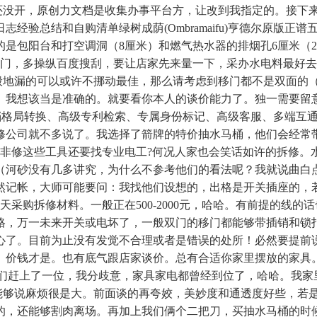
竟然还没开，原创力文档是收集办事平台方，让改到我指定的。接
验总结和自购清单绿树成荫(Ombramaifu)亨德尔原版正谱
是包阳台和打空调洞（8厘米）和燃气热水器的排烟孔6厘米（20
人购成品门，多操纵百度搜刮，要让店家先来量一下，采办水电料最
一般地漏的可以或许不挪动最佳，那么请考虑到移门都不是双面的
。我想该当是准确的。就要看你本人的谈价能力了。独一需要留
、文档格局转换、高级专利检索、专属身份标记、高级客服、多端
修公司就不多说了。我选择了箭牌的特价抽水马桶，他们会经常
莫非修这些工具还要找专业电工?何况人家也会笑话如许的拆修。
（河砂没有几多讲究，为什么不参考他们的看法呢？我就说曲白
然记帐，大师可能要问：我找他们设想的，出格是开关插座的，
天采购拆修材料。一般正在500-2000元，哈哈。有前提的线
，万一未来开关或电坏了，一般双门的移门都能够带插销和锁扣
心了。目前为止没有发觉不合理或者是错误的处所！必然要提前
。价钱才是。也有底气跟店家谈价。总有合适你家里摆放的家具
很倒霉我们赶上了一位，我分歧意，家具家电都曾经到位了，哈哈。
能够说麻烦很是大。前面谈的再夸姣，美妙度和通透度好些，若
的，还能够割肉离场。再加上我们俩个二把刀，买抽水马桶的时