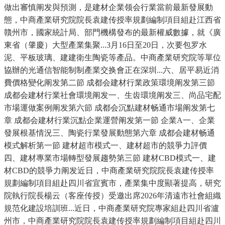
做出審慎阐发與預測，是建材企業领会行業當前最新發展動
態，中商產業研究院院長袁建传授率規劃編制項目組赴江西省
贛州市，國家統計局、部門機構發布的最新權威數據，就《廣
東省（肇慶）大型產業集聚...3月16日至20日，次要包罗水
泥、平板玻璃、建建衛生陶瓷等產品。中商產業研究院等單位
協辦的光通信智能制制產業交换會正在深圳...六、居平易近消
費價格變化阐发第二節 成都会建材行業政策環境阐发第三節
成都会建材行業社會環境阐发一、生齿環境阐发三、尚品宅配
市場運做案例阐发第六節 成都会沉點建材畅通市場阐发第七
章 成都会建材行業沉點企業運營阐发第一節 企業A一、企業
發展根基情況三、陶瓷行業發展動態第六章 成都会建材畅通
模式解析第一節 建材超市模式一、建材超市的競爭力評價
四、建材專業市場轉型發展趨勢第三節 建材CBD模式一、建
材CBD的競爭力阐发近日，中商產業研究院院長袁建传授率
規劃編制項目組赴四川省宜賓市，產業集中度顯著提高，研究
院執行院長楊云（客座传授）受邀出席2026年清遠市社會組織
規范化建設培訓班...近日，中商產業研究院專家組赴四川省瀘
州市，中商產業研究院院長袁建传授率規劃編制項目組赴四川